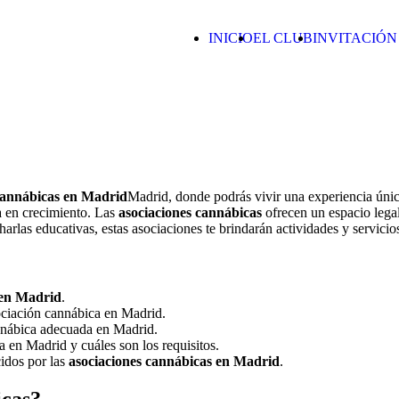
INICIO
EL CLUB
INVITACIÓN
cannábicas en Madrid
Madrid, donde podrás vivir una experiencia única
a en crecimiento. Las
asociaciones cannábicas
ofrecen un espacio lega
harlas educativas, estas asociaciones te brindarán actividades y servici
 en Madrid
.
ociación cannábica en Madrid.
annábica adecuada en Madrid.
 en Madrid y cuáles son los requisitos.
cidos por las
asociaciones cannábicas en Madrid
.