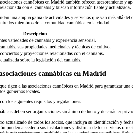
s asociaciones cannábicas en Madrid también ofrecen asesoramiento y ap
 relacionada con el cannabis y buscan información fiable y actualizada.
ndan una amplia gama de actividades y servicios que van más allá del
 entre los miembros de la comunidad cannábica en la ciudad.
Descripción
ntes variedades de cannabis y experiencia sensorial.
cannabis, sus propiedades medicinales y técnicas de cultivo.
 conciertos y proyecciones relacionadas con el cannabis.
ctualizada sobre la legislación del cannabis.
 asociaciones cannábicas en Madrid
ue rigen a las asociaciones cannábicas en Madrid para garantizar una e
los gobiernos locales.
n los siguientes requisitos y regulaciones:
nábicas deben ser organizaciones sin ánimo de lucro y de carácter priv
tro actualizado de todos los socios, que incluya su identificación y fecha
ión pueden acceder a sus instalaciones y disfrutar de los servicios ofrec
nabis está estrictamente prohibida en las asociaciones cannábicas. Solo