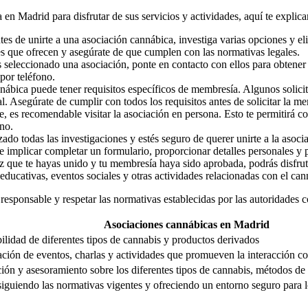
 en Madrid para disfrutar de sus servicios y actividades, aquí te explic
es de unirte a una asociación cannábica, investiga varias opciones y el
des que ofrecen y asegúrate de que cumplen con las normativas legales.
seleccionado una asociación, ponte en contacto con ellos para obtener
 por teléfono.
ábica puede tener requisitos específicos de membresía. Algunos solicit
. Asegúrate de cumplir con todos los requisitos antes de solicitar la m
e, es recomendable visitar la asociación en persona. Esto te permitirá 
no.
do todas las investigaciones y estés seguro de querer unirte a la asoci
e implicar completar un formulario, proporcionar detalles personales y
que te hayas unido y tu membresía haya sido aprobada, podrás disfrutar
 educativas, eventos sociales y otras actividades relacionadas con el can
sponsable y respetar las normativas establecidas por las autoridades 
Asociaciones cannábicas en Madrid
ilidad de diferentes tipos de cannabis y productos derivados
ción de eventos, charlas y actividades que promueven la interacción c
ión y asesoramiento sobre los diferentes tipos de cannabis, métodos d
iguiendo las normativas vigentes y ofreciendo un entorno seguro para 