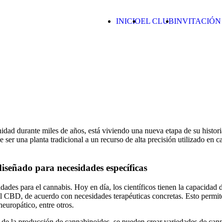
INICIO
EL CLUB
INVITACIÓN
dad durante miles de años, está viviendo una nueva etapa de su histori
e ser una planta tradicional a un recurso de alta precisión utilizado en 
diseñado para necesidades específicas
idades para el cannabis. Hoy en día, los científicos tienen la capacidad
 CBD, de acuerdo con necesidades terapéuticas concretas. Esto permite 
europático, entre otros.
s de la producción de cannabinoides, se pueden crear variedades de cann