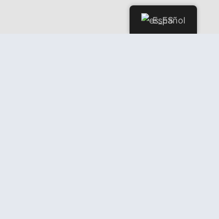
Español
Explorando el exuberante mundo
del cannabis en Our Weed Social
Club en España
SEGUIR LEYENDO