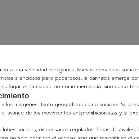
rman a una velocidad vertiginosa. Nuevas demandas sociales,
ambios silenciosos pero poderosos, la cannabis emerge co
 su lugar en la ciudad: no como mercancía, sino como territ
cimiento
 los márgenes, tanto geográficos como sociales. Su presen
el avance de los movimientos antiprohibicionistas y la exp
 clubes sociales, dispensarios regulados, ferias, festivales,
cios no sólo permiten el acceso, sino que resignifican el 