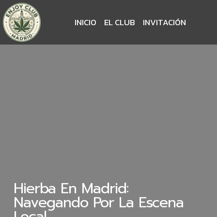
INICIO
EL CLUB
INVITACIÓN
Hierba En Madrid:
Navegando Por La Escena
Local