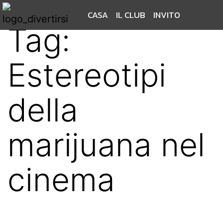
CASA
IL CLUB
INVITO
Tag:
Estereotipi
della
marijuana nel
cinema