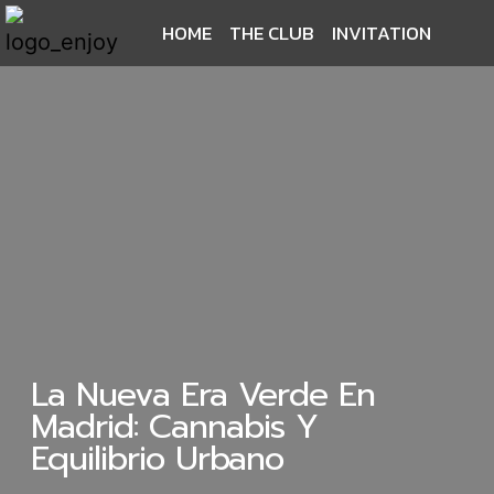
HOME
THE CLUB
INVITATION
La Nueva Era Verde En
Madrid: Cannabis Y
Equilibrio Urbano