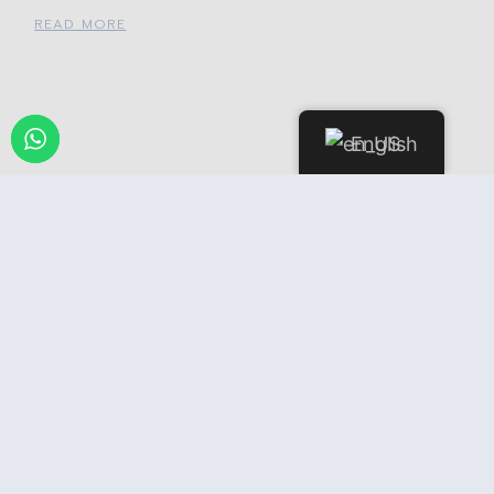
READ MORE
English
Exploring the Lush World of
Cannabis at Our Weed Social Club
in Spain
READ MORE