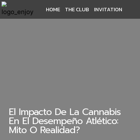
HOME
THE CLUB
INVITATION
El Impacto De La Cannabis
En El Desempeño Atlético:
Mito O Realidad?