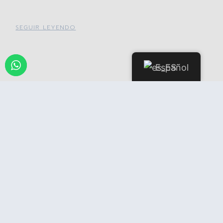
SEGUIR LEYENDO
Español
Explorando el exuberante mundo
del cannabis en Our Weed Social
Club en España