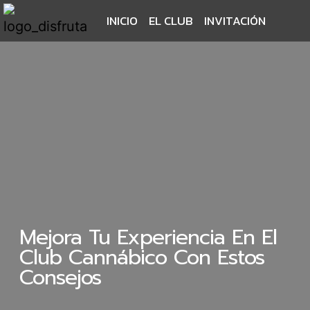
INICIO
EL CLUB
INVITACIÓN
Mejora Tu Experiencia En El
Club Cannábico Con Estos
Consejos