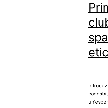
Pri
clu
spa
eti
Introduz
cannabis
un'esper