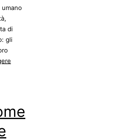
re umano
tà,
ta di
: gli
oro
gere
Come
e