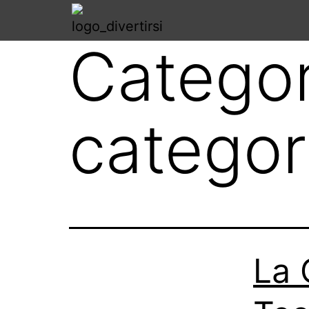
Categor
categor
La 