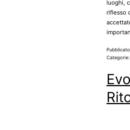
luoghi, 
riflesso
accettat
importa
Pubblicat
Categorie
Evo
Rit