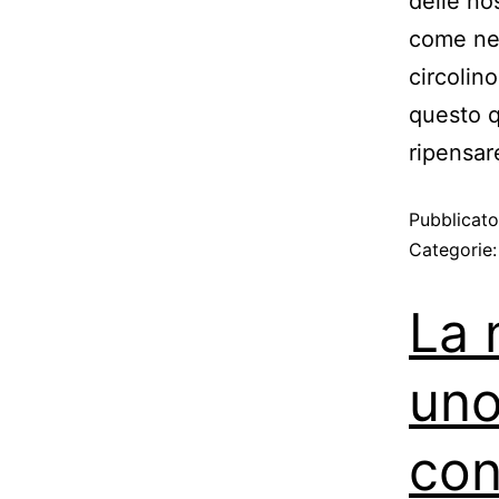
delle nos
come ne 
circolin
questo q
ripensare
Pubblicat
Categorie
La 
uno
con