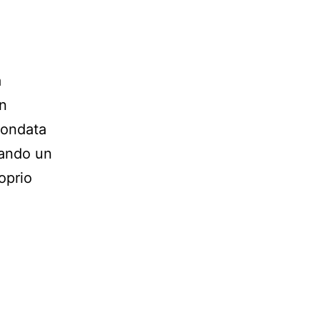
a
in
 ondata
tando un
oprio