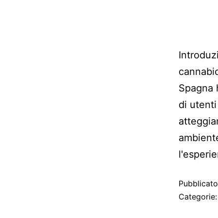
Introduz
cannabic
Spagna h
di utent
atteggia
ambiente
l'esper
Pubblicat
Categorie