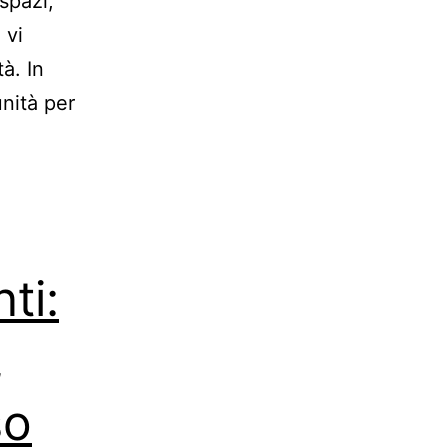
 spazi,
 vi
à. In
nità per
ti:
,
so