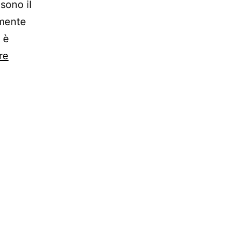
sono il
lmente
 è
re