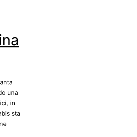
ina
ianta
ndo una
ci, in
abis sta
one