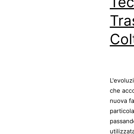
Tec
Tra
Col
L'evoluz
che acco
nuova fa
particol
passando
utilizzat