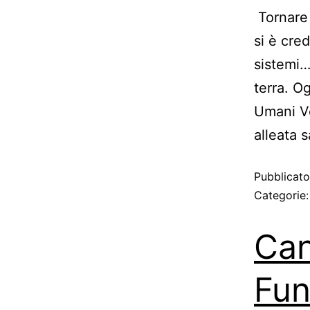
Tornare 
si è cred
sistemi…
terra. O
Umani Ve
alleata 
Pubblicat
Categorie
Can
Fun