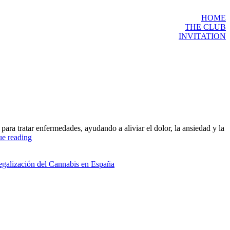
HOME
THE CLUB
INVITATION
para tratar enfermedades, ayudando a aliviar el dolor, la ansiedad y la
Descubre
ue reading
los
beneficios
egalización del Cannabis en España
del
cannabis
español