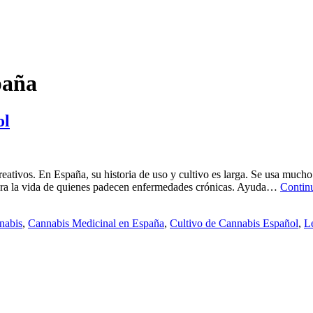
paña
ol
eativos. En España, su historia de uso y cultivo es larga. Se usa mucho 
jora la vida de quienes padecen enfermedades crónicas. Ayuda…
Contin
nnabis
,
Cannabis Medicinal en España
,
Cultivo de Cannabis Español
,
L