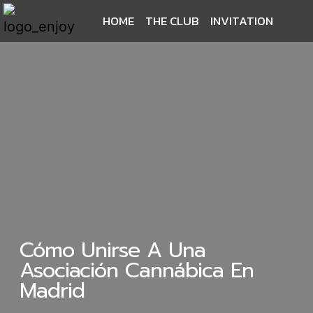
HOME
THE CLUB
INVITATION
Cómo Unirse A Una
Asociación Cannábica En
Madrid