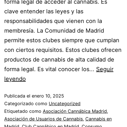
forma legal de acceder al cannabis. Es
clave entender las leyes y las
responsabilidades que vienen con la
membresía. La Comunidad de Madrid
permite estos clubes siempre que cumplan
con ciertos requisitos. Estos clubes ofrecen
productos de cannabis de alta calidad de
forma legal. Es vital conocer los...
Seguir
Guía
leyendo
para
Publicada el
enero 10, 2025
Asociarte
Categorizado como
Uncategorized
a
Etiquetado como
Asociación Cannábica Madrid
,
un
Asociación de Usuarios de Cannabis
,
Cannabis en
Club
Madrid
,
Club Cannábico en Madrid
,
Consumo