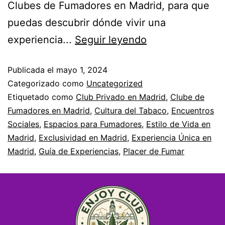
Clubes de Fumadores en Madrid, para que
puedas descubrir dónde vivir una
experiencia...
Seguir leyendo
Publicada el
mayo 1, 2024
Categorizado como
Uncategorized
Etiquetado como
Club Privado en Madrid
,
Clube de
Fumadores en Madrid
,
Cultura del Tabaco
,
Encuentros
Sociales
,
Espacios para Fumadores
,
Estilo de Vida en
Madrid
,
Exclusividad en Madrid
,
Experiencia Única en
Madrid
,
Guía de Experiencias
,
Placer de Fumar