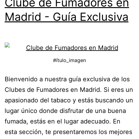
Clube de Fumadores en
Madrid - Guía Exclusiva
#ítulo_imagen
Bienvenido a nuestra guía exclusiva de los
Clubes de Fumadores en Madrid. Si eres un
apasionado del tabaco y estás buscando un
lugar único donde disfrutar de una buena
fumada, estás en el lugar adecuado. En
esta sección, te presentaremos los mejores