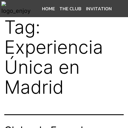
HOME
THE CLUB
INVITATION
Tag:
Experiencia
Única en
Madrid