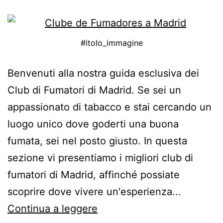
#itolo_immagine
Benvenuti alla nostra guida esclusiva dei
Club di Fumatori di Madrid. Se sei un
appassionato di tabacco e stai cercando un
luogo unico dove goderti una buona
fumata, sei nel posto giusto. In questa
sezione vi presentiamo i migliori club di
fumatori di Madrid, affinché possiate
scoprire dove vivere un'esperienza...
Continua a leggere