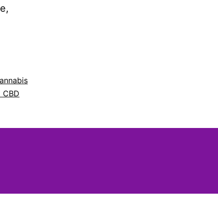
ne,
ding
annabis
d CBD