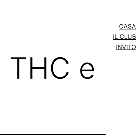
CASA
IL CLUB
INVITO
i THC e