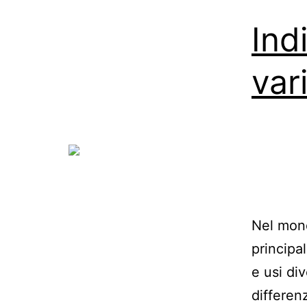
Ind
var
Nel mond
principal
e usi di
differen