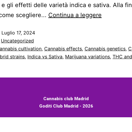
 e gli effetti delle varietà indica e sativa. Alla fi
Indica
come scegliere...
Continua a leggere
e
o
Luglio 17, 2024
Sativa:
:
Uncategorized
Understan
annabis cultivation
,
Cannabis effects
,
Cannabis genetics
,
C
Cannabis
brid strains
,
Indica vs Sativa
,
Marijuana variations
,
THC an
Strains
Cannabis club Madrid
Goditi Club Madrid - 2026