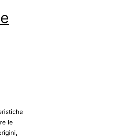
le
eristiche
re le
rigini,