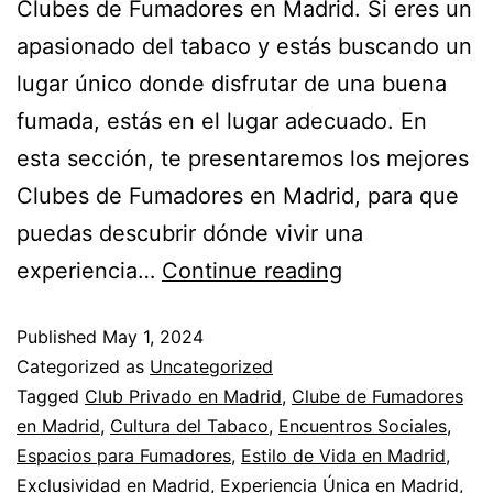
Clubes de Fumadores en Madrid. Si eres un
apasionado del tabaco y estás buscando un
lugar único donde disfrutar de una buena
fumada, estás en el lugar adecuado. En
esta sección, te presentaremos los mejores
Clubes de Fumadores en Madrid, para que
puedas descubrir dónde vivir una
experiencia…
Continue reading
Published
May 1, 2024
Categorized as
Uncategorized
Tagged
Club Privado en Madrid
,
Clube de Fumadores
en Madrid
,
Cultura del Tabaco
,
Encuentros Sociales
,
Espacios para Fumadores
,
Estilo de Vida en Madrid
,
Exclusividad en Madrid
,
Experiencia Única en Madrid
,