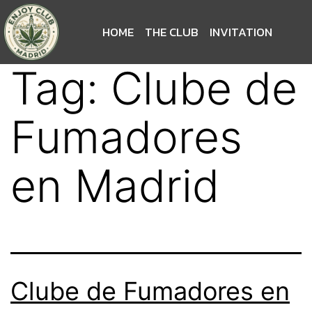
HOME
THE CLUB
INVITATION
Tag:
Clube de
Fumadores
en Madrid
Clube de Fumadores en