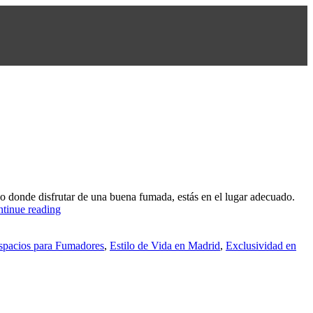
o donde disfrutar de una buena fumada, estás en el lugar adecuado.
tinue reading
spacios para Fumadores
,
Estilo de Vida en Madrid
,
Exclusividad en