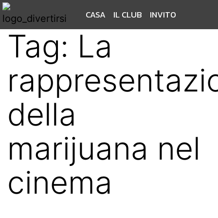
CASA
IL CLUB
INVITO
Tag:
La
rappresentazi
della
marijuana nel
cinema